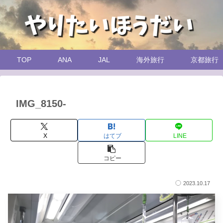
TOP
ANA
JAL
海外旅行
京都旅行
IMG_8150-
X
はてブ
LINE
コピー
2023.10.17