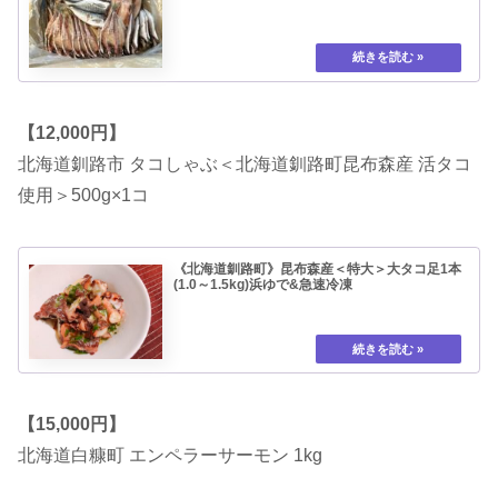
【12,000円】
北海道釧路市 タコしゃぶ＜北海道釧路町昆布森産 活タコ
使用＞500g×1コ
《北海道釧路町》昆布森産＜特大＞大タコ足1本
(1.0～1.5kg)浜ゆで&急速冷凍
【15,000円】
北海道白糠町 エンペラーサーモン 1kg