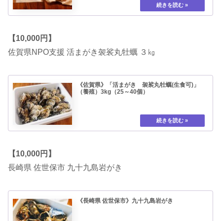
【10,000円】
佐賀県NPO支援 活まがき袈裟丸牡蠣 ３㎏
《佐賀県》「活まがき 袈裟丸牡蠣(生食可)」
（養殖）3kg（25～40個）
【10,000円】
長崎県 佐世保市 九十九島岩がき
《長崎県 佐世保市》九十九島岩がき