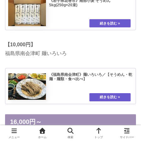
《岩手県花巻市》南部小麦 そうめん
5kg(250g×20束)
【10,000円】
福島県南会津町 麺いろいろ
《福島県南会津町》麺いろいろ／【そうめん・乾
麺・麺類・食べ比べ】
16,000円～
メニュー
ホーム
検索
トップ
サイドバー