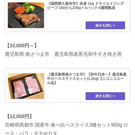
《福岡県久留米市》赤身 1kg ドライエイジング
ビーフ 160から230g × 5パック 6週間熟成
【10,000円～】
鹿児島県 南さつま市 鹿児島県産黒毛和牛すき焼き用
《鹿児島県南さつま市》【和牛日本一】鹿児島黒
牛ローススライスセット(1.2kg)【ニコニコエー
ル品】
【12,000円】
宮崎県西都市 国産牛 食べ比べスライス3種セット900g ロ
ース・バラ・モモorカタ