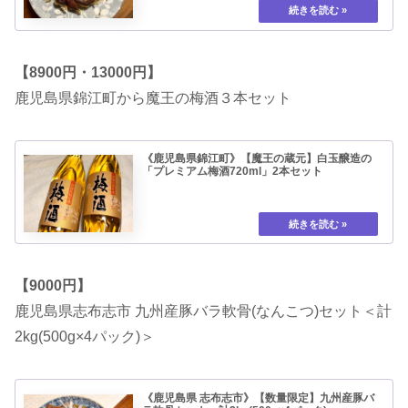
【8900円・13000円】
鹿児島県錦江町から魔王の梅酒３本セット
《鹿児島県錦江町》【魔王の蔵元】白玉醸造の
「プレミアム梅酒720ml」2本セット
【9000円】
鹿児島県志布志市 九州産豚バラ軟骨(なんこつ)セット＜計
2kg(500g×4パック)＞
《鹿児島県 志布志市》【数量限定】九州産豚バ