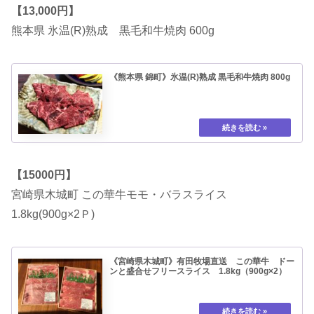
【13,000円】
熊本県 氷温(R)熟成 黒毛和牛焼肉 600g
《熊本県 錦町》氷温(R)熟成 黒毛和牛焼肉 800g
【15000円】
宮崎県木城町 この華牛モモ・バラスライス
1.8kg(900g×2Ｐ)
《宮崎県木城町》有田牧場直送 この華牛 ドー
ンと盛合せフリースライス 1.8kg（900g×2）