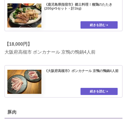
《鹿児島県指宿市》郷土料理！種鶏のたたき
(200g×5セット・計1kg)
【18,000円】
大阪府高槻市 ボンカナール 京鴨の鴨鍋4人前
《大阪府高槻市》ボンカナール 京鴨の鴨鍋4人前
豚肉