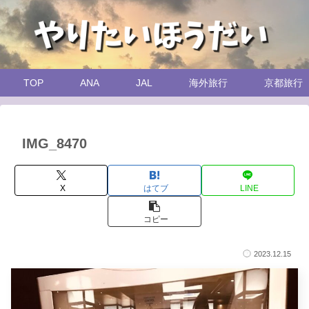
TOP
ANA
JAL
海外旅行
京都旅行
IMG_8470
X
はてブ
LINE
コピー
2023.12.15