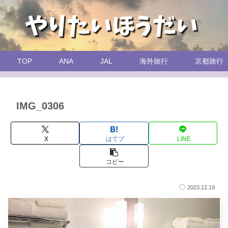
TOP
ANA
JAL
海外旅行
京都旅行
IMG_0306
X
はてブ
LINE
コピー
2023.12.19