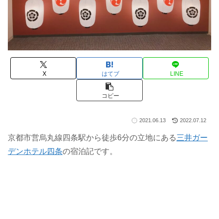
X
はてブ
LINE
コピー
2021.06.13
2022.07.12
京都市営烏丸線四条駅から徒歩6分の立地にある
三井ガー
デンホテル四条
の宿泊記です。