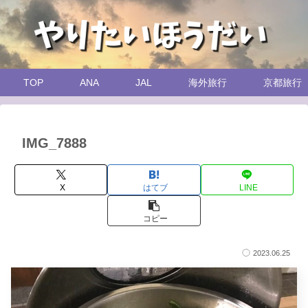
TOP
ANA
JAL
海外旅行
京都旅行
IMG_7888
X
はてブ
LINE
コピー
2023.06.25