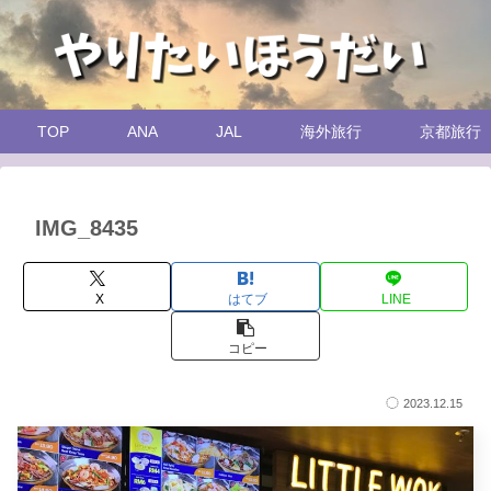
TOP
ANA
JAL
海外旅行
京都旅行
IMG_8435
X
はてブ
LINE
コピー
2023.12.15