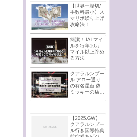
【世界一親切/
手数料最小】ス
マリボ繰り上げ
攻略法！
簡潔！JALマイ
ルを毎年10万
マイル以上貯め
る方法
クアラルンプー
ル アロー通り
の有名屋台 偽
ミッキーの店の
手羽先が最高！
【2025.GW】
クアラルンプー
ル行き国際特典
航空券をビジネ