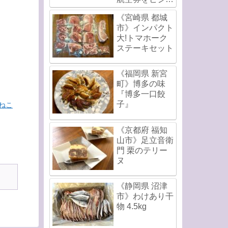
スクラスで直前
《宮崎県 都城
発券!
市》インパクト
大!トマホーク
ステーキセット
《福岡県 新宮
町》博多の味
『博多一口餃
子』
ねこ
《京都府 福知
山市》足立音衛
門 栗のテリー
ヌ
《静岡県 沼津
市》わけあり干
物 4.5kg