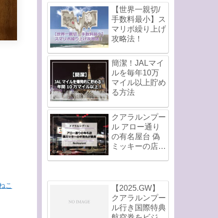
【世界一親切/
手数料最小】ス
マリボ繰り上げ
攻略法！
簡潔！JALマイ
ルを毎年10万
マイル以上貯め
る方法
クアラルンプー
ル アロー通り
の有名屋台 偽
ミッキーの店の
手羽先が最高！
ねこ
【2025.GW】
クアラルンプー
ル行き国際特典
航空券をビジネ