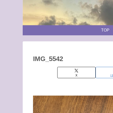
TOP
IMG_5542
X