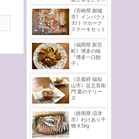
スクラスで直前
《宮崎県 都城
発券!
市》インパクト
大!トマホーク
ステーキセット
《福岡県 新宮
町》博多の味
『博多一口餃
子』
《京都府 福知
山市》足立音衛
門 栗のテリー
ヌ
《静岡県 沼津
市》わけあり干
物 4.5kg