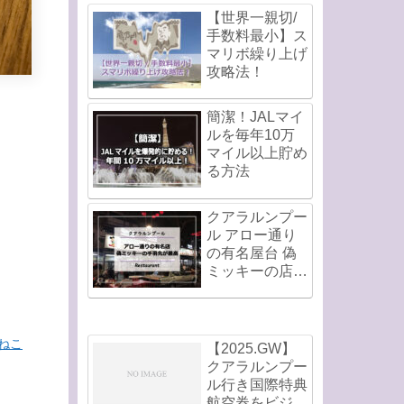
【世界一親切/
手数料最小】ス
マリボ繰り上げ
攻略法！
簡潔！JALマイ
ルを毎年10万
マイル以上貯め
る方法
クアラルンプー
ル アロー通り
の有名屋台 偽
ミッキーの店の
手羽先が最高！
ねこ
【2025.GW】
クアラルンプー
ル行き国際特典
航空券をビジネ