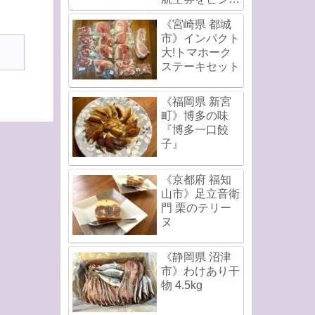
スクラスで直前
《宮崎県 都城
発券!
市》インパクト
大!トマホーク
ステーキセット
《福岡県 新宮
町》博多の味
『博多一口餃
子』
《京都府 福知
山市》足立音衛
門 栗のテリー
ヌ
《静岡県 沼津
市》わけあり干
物 4.5kg