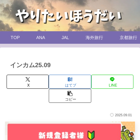
TOP
ANA
JAL
海外旅行
京都旅行
インカム25.09
X
はてブ
LINE
コピー
2025.09.01