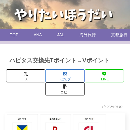
TOP
ANA
JAL
海外旅行
京都旅行
ハピタス交換先Tポイント→Vポイント
X
はてブ
LINE
コピー
2024.06.02