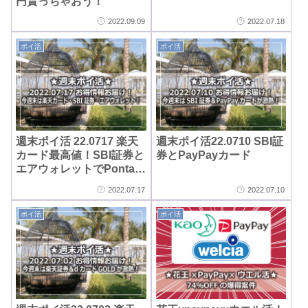
円貰っちゃおう！
2022.09.09
2022.07.18
ポイ活
ポイ活
週末ポイ活 22.0717 楽天
週末ポイ活22.0710 SBI証
カード最高値！SBI証券と
券とPayPayカード
エアウォレットでPontaポ
イント2000Pは見逃す
2022.07.17
2022.07.10
な！
ポイ活
ポイ活