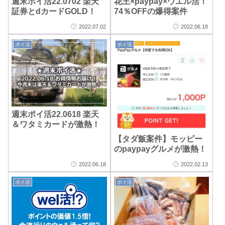
週末ポイ活22.0702 楽天
花王×paypay×ウエル活！
証券とdカードGOLD！
74％OFFの爆得案件
2022.07.02
2022.06.18
ポイ活
ポイ活
週末ポイ活22.0618 楽天
＆ワタミカードが激熱！
【タダ飯案件】モッピー
のpaypayグルメが激熱！
2022.06.18
2022.02.13
ポイ活
ポイ活