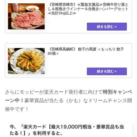
《宮崎県宮崎市》≪緊急支援品≫宮崎牛切り落と
し＆粗挽きウインナー＆合挽きハンバーグセット
≪合計2kg以上≫
《宮崎県高鍋町》 餃子の馬渡 ＜もっちり 餃子
80個＞
さらにモッピーが楽天カード発行者に向けて
特別キャンペ
ーン中！
豪華賞品が当たる（かも）なドリームチャンス開
催中です！