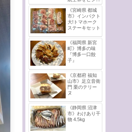
スクラスで直前
《宮崎県 都城
発券!
市》インパクト
大!トマホーク
ステーキセット
《福岡県 新宮
町》博多の味
『博多一口餃
子』
《京都府 福知
山市》足立音衛
門 栗のテリー
ヌ
《静岡県 沼津
市》わけあり干
物 4.5kg