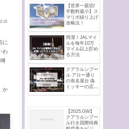
【世界一親切/
手数料最小】ス
マリボ繰り上げ
2.15
攻略法！
簡潔！JALマイ
前に
ルを毎年10万
マイル以上貯め
いわ
る方法
と噂
クアラルンプー
ル アロー通り
の有名屋台 偽
ミッキーの店の
、か
手羽先が最高！
【2025.GW】
クアラルンプー
ル行き国際特典
航空券をビジネ