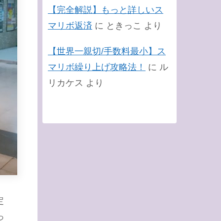
【完全解説】もっと詳しいス
マリボ返済
に
ときっこ
より
【世界一親切/手数料最小】ス
マリボ繰り上げ攻略法！
に
ル
リカケス
より
定
っ