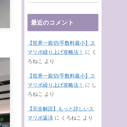
最近のコメント
【世界一親切/手数料最小】ス
マリボ繰り上げ攻略法！
に
く
ろねこ
より
【世界一親切/手数料最小】ス
マリボ繰り上げ攻略法！
に
し
ろねこ
より
【完全解説】もっと詳しいス
マリボ返済
に
くろねこ
より