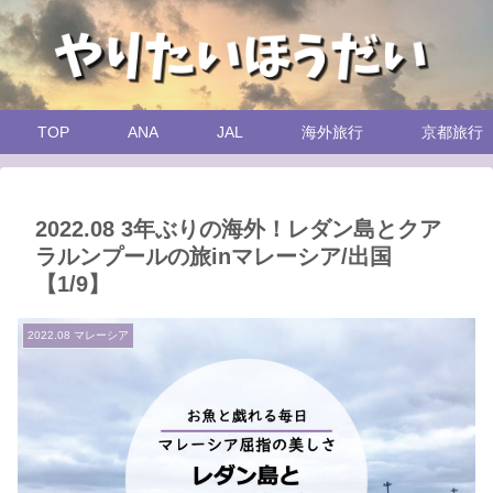
TOP
ANA
JAL
海外旅行
京都旅行
2022.08 3年ぶりの海外！レダン島とクア
ラルンプールの旅inマレーシア/出国
【1/9】
2022.08 マレーシア