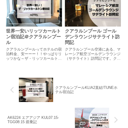
海外旅行なので朝まで遊んで、...
世界一安いリッツカールト
クアラルンプール ゴール
ン宿泊記＠クアラルンプー
デンラウンジサテライト訪
ル
問記
クアラルンプールってホテルの宿
クアラルンプール空港にある、マ
泊料金、安ーーー！！やっぱりリ
レーシア航空ゴールデンラウンジ
ッツかな～ザ・リッツカールト
（サテライト）訪問記です。クア
ン クアラルンプールクアラルン
ラルンプールからNH816便で帰国
プールはとにかくホテルが安うぅ
です。出発は朝07:15。早い…早
ぅぅぅぅい！東京でリッツに泊ま
いよ…前日は空港直結のサマサマ
ると一部屋14万はするところ、
ホテルに泊まって４時起きです。
なんとクアラルンプールは１万円
↓↓↓サマサマホテル宿...
台...
クアラルンプールKLIA2直結!TUNEホ
テル宿泊記
AK6224 エアアジア KUL07:15-
TGG08:15 搭乗記