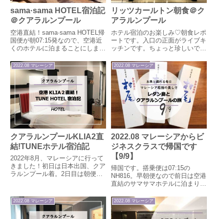
sama·sama HOTEL宿泊記
リッツカールトン朝食＠ク
＠クアラルンプール
アラルンプール
空港直結！sama·sama HOTEL帰
ホテル宿泊のお楽しみ♡朝食レポ
国便が朝07:15発なので、空港近
ートです。入口の正面がライブキ
くのホテルに泊まることにしまし
ッチンです。ちょっと珍しいです
た。『クアラルンプール空港』
よね。店内は落ち着いた雰囲気で
『ホテル』で検索すると、出てく
す。内廊下のグレーのイメージが
2022.08 マレーシア
2022.08 マレーシア
るのはこちらのサマサマホテル
強いのですがこちらはブラウン
か、サマサマエクスプレス、
系。お席は壁側のこちら。まずは
TUNEホテルあたりだ...
サラダコーナー生野菜とチョップ
ド...
2022.08 マレーシアからビ
クアラルンプールKLIA2直
ジネスクラスで帰国です
結!TUNEホテル宿泊記
【9/9】
2022年8月、マレーシアに行って
きました！初日は日本出国、クア
帰国です。搭乗便は07:15の
ラルンプール着。2日目は朝便で
NH816。早朝便なので前日は空港
離島に向かうスケジュールです。
直結のサマサマホテルに泊まりま
NH815 NRT-KULを降りると24時
した。２時間前にチェックインし
過ぎ…到着はKLIAターミナルで
たいと思うと、ホテルは５時出
2022.08 マレーシア
2022.08 マレーシア
したが、翌朝は07:15発のエアア
発。４時起床。８時間寝たいとな
ジアに乗...
ると20時就寝です。せっかくの