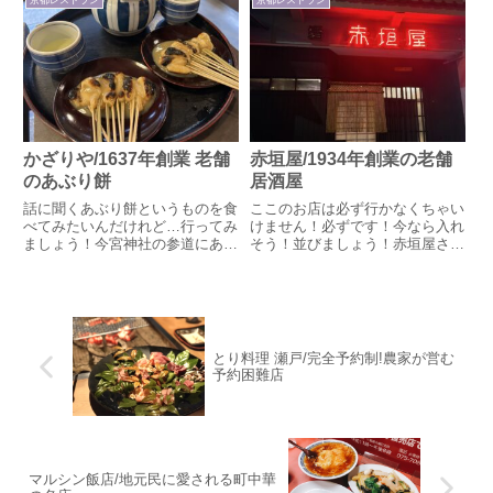
インバウンドのおかげか外にメニ
店に並びましょう！17時前です
ューが掲示され、入りやすくな
が中継所ができるくらい行列で
っ...
す…！本店と支店では、本店はカ
ウ...
かざりや/1637年創業 老舗
赤垣屋/1934年創業の老舗
のあぶり餅
居酒屋
話に聞くあぶり餅というものを食
ここのお店は必ず行かなくちゃい
べてみたいんだけれど…行ってみ
けません！必ずです！今なら入れ
ましょう！今宮神社の参道にある
そう！並びましょう！赤垣屋さん
あぶり餅屋さん、かざりやさんに
は1934年創業、1949年ごろにこ
来ました。今宮神社は玉の輿に乗
の地に移ってきた老舗です。この
れるご利益があるとかで女性に人
日はこちらのお店が２件目。１件
気があります。お店の前ではお餅
目でそこそこ飲み食いしていたの
を手であぶっています。炭火で
ですが、急に思い立ってお...
ち...
とり料理 瀬戸/完全予約制!農家が営む
予約困難店
マルシン飯店/地元民に愛される町中華