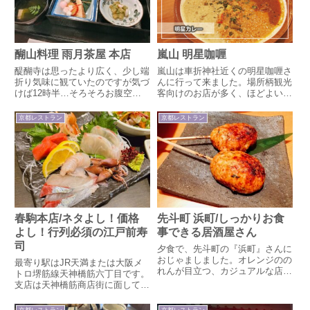
醐山料理 雨月茶屋 本店
嵐山 明星咖喱
醍醐寺は思ったより広く、少し端
嵐山は車折神社近くの明星咖喱さ
折り気味に観ていたのですが気づ
んに行って来ました。場所柄観光
けば12時半…そろそろお腹空い
客向けのお店が多く、ほどよい感
てきたし、ということで境内にあ
じのお店がなかなかない中でスパ
る雨月茶屋さんでお昼をいただく
イスカレーを出す貴重なお店だと
京都レストラン
京都レストラン
ことにしました。雨月茶屋ってこ
思います。ゆばやお蕎麦もいいけ
こが本店なのね～デパートのおせ
どね…場所は車折神社を抜けたと
ちのイメージしかありません。
ころ。マンションの1階です。
桜...
入...
春駒本店/ネタよし！価格
先斗町 浜町/しっかりお食
よし！行列必須の江戸前寿
事できる居酒屋さん
司
夕食で、先斗町の『浜町』さんに
おじゃましました。オレンジのの
最寄り駅はJR天満または大阪メ
れんが目立つ、カジュアルな店構
トロ堺筋線天神橋筋六丁目です。
えです。先斗町は、昔はメニュー
支店は天神橋筋商店街に面してい
が外に出ているお店は少なく、敷
ますが本店は商店街を少し脇には
居の高い街のイメージでしたが、
いったところ。せっかくなので本
京都レストラン
京都レストラン