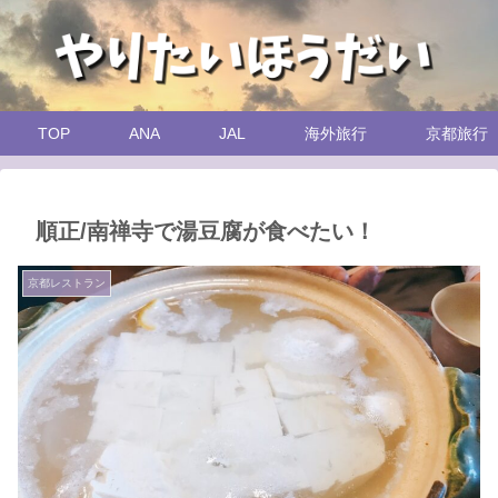
TOP
ANA
JAL
海外旅行
京都旅行
順正/南禅寺で湯豆腐が食べたい！
京都レストラン