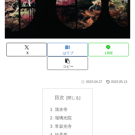
X
はてブ
LINE
コピー
2023.04.27
2023.05.13
目次
清水寺
瑠璃光院
常寂光寺
祐斎亭