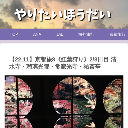
TOP
ANA
JAL
海外旅行
京都旅行
【22.11】京都旅8《紅葉狩り》2/3日目 清
水寺・瑠璃光院・常寂光寺・祐斎亭
京都